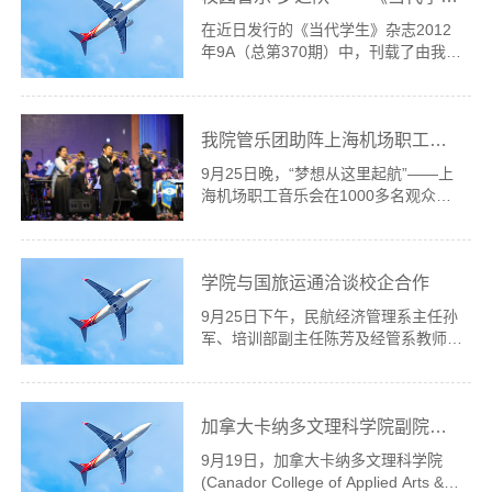
题...
在近日发行的《当代学生》杂志2012
年9A（总第370期）中，刊载了由我院
顾青老师供稿的《校园管乐“梦之队”
——走近上海民航职业技术学院管乐
团》一文。文中回顾了自1995年4月我
我院管乐团助阵上海机场职工艺术节精彩开幕
校成立民航上海中专管乐团以来，在
17年...
9月25日晚，“梦想从这里起航”——上
海机场职工音乐会在1000多名观众的
热切期待中于上海音乐厅隆重上演，机
场艺术团的演员们和上海民航职业技术
学院管乐团的团员们首次合作演出，校
学院与国旅运通洽谈校企合作
企双方共同奏响了一篇华彩乐章，为...
9月25日下午，民航经济管理系主任孙
军、培训部副主任陈芳及经管系教师张
辉前往国旅运通上海分公司参加校企合
作业务洽谈会。 国旅运通是由中国国
际旅行社和美国运通合资设立的企业，
加拿大卡纳多文理科学院副院长理查德一行访问我院
国旅运通商务旅行于2002年在中...
9月19日，加拿大卡纳多文理科学院
(Canador College of Applied Arts &