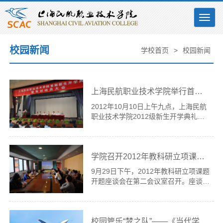
Togg
navig
校园新闻
学校首页
>
校园新闻
上海民航职业技术学院举行首届新生开学典礼
2012年10月10日上午九点，上海民航
职业技术学院2012级新生开学典礼在
学院大礼堂举行。学院代表孙莹、孙
群、章恒龙、杨征、孙暄等领导出席。
在同学们热烈的掌声中，大会主持人陆
学院召开2012年教科研立项课题开题座谈会
周老师宣布开学典礼正式开始。在全体
起...
9月29日下午，2012年教科研立项课题
开题座谈会在第二会议室召开。座谈会
由督导办主任陆周主持，17位课题负
责人出席了会议并作了发言。 陆周首
先通报了2011年度的教科研课题的完
校园管乐“梦之队”——《当代学生》杂志载文介绍我院管乐团
成情况，之后介绍了2012年校内课