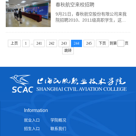
春秋航空来校招聘
人参加。经过东航招乘组专家几轮面试
及英语...
9月21日，春秋航空股份有限公司来我
院招聘2010、2011级高职学生，这是
春秋航空今年第二次来我院大规模招聘
学生。此次招聘岗位共有5个，面向
2010级各专业学生和2011级空乘专业
...
上页
1
241
242
243
244
245
下页
到第
页
学生，有近130名学生报名参加面试。
&nbsp...
跳转
Information
就业入口
学院概况
招生入口
联系我们