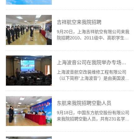
Technology )副院长理查德在中国总代
表董洪先生的陪同下拜会我院。这是加
方继2011年10月、2012年4月之后的
吉祥航空来我院招聘
第三次来访，孙暄副校长、杨征副校长
与...
9月20日，上海吉祥航空有限公司来我
院招聘2010、2011级中、高职学生。
此次招聘的岗位为空中乘务（含安全
员），不限专业、不限生源地，中、高
职共有近180名学生踊跃报名参加吉祥
上海波音公司在我院举办专场校园招聘会
航空面试。 面试首先采用“海选”...
上海波音航空改装维修工程有限公司
（以下简称“上海波音”）是由美国波音
公司、上海机场（集团）有限公司和中
国东方航空股份有限公司共同出资组建
的合资公司。随着公司近几年的迅速发
东航来我院招聘空勤人员
展，迫切需要一批积极上进的优秀...
9月18日，中国东方航空股份有限公司
来我院招聘空勤人员，共有231名学生
报名参加，其中2010级大专有14人参
加、2011级大专有105人参加，2010
级中专有48人参加、2011级中专有64