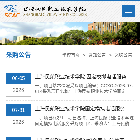
Togg
navig
采购公告
学校首页
>
通知公告
>
采购公告
上海民航职业技术学院 固定模拟电话服务采购项目更正及延期公告
08-05
一、项目基本情况采购项目编号：CGXQ-2026-07-
2026
614采购项目名称：上海民航职业技术学院固定模
拟电话服务采购项目首次公告日期：2026年07月31
日 二、补充信息澄清事项：■询比公告澄清内容：
（一）“一、项目概况-9. 报价说明”：本次报价包含
上海民航职业技术学院固定模拟电话服务采购项目询比公告
07-31
项目施工、设备、耗材、调试、运维（服务周期
一、项目概况1．项目名称：上海民航职业技术学院
内）、年度月租费（自合同签订起12个月的月租费
2026
固定模拟电话服务采购项目2．采购人：上海民航职
小计费用）、税费等所有相关费用，校方无需额外
业技术学院（以下简称“采购人”）3．采购编号：
承担其他任何费用。（二）“附件2 参选一栏表”...
CGXQ-2026-07-6144．项目内容：校园固定模拟