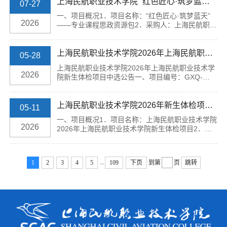
电话组网、线路铺设、设备安装、调试及后续年度
上海民航职业技术学院 “红色匠心·筑梦蓝天”——专业课程思政资源包项目询比公告
07-27
通信运维服务，覆盖校内办公室、值班室等区域，
一、项目概况1．项目名称：“红色匠心·筑梦蓝天”
具体装机数量可根据校方实际需求微调，报价需包
2026
——专业课程思政资源包2．采购人：上海民航职业
含全套设备、施工、调试、耗材、售后运维等全部
技术学院（以下简称“采购人”）3．采购编号：
费用。采购内容详见下表。序号采购内容规格及
CGXQ-2026-07-6034．项目内容：序号采购内容
要...
数量单位1作曲小样1首2录音棚录制5小时3后期修
上海民航职业技术学院2026年上海民航职业技术学院新生体检项目中选公告
05-28
音1首作曲完成后须提供：(1) 两声部合唱谱(2) 简
上海民航职业技术学院2026年上海民航职业技术学
谱版(3) 钢琴伴奏谱5．预算金额：作曲3万元、录
2026
院新生体检项目中选公告一、项目编号：GXQ-
音棚录制600元/小时，以实际录制时长计费，后期
2026-04-321二、项目名称：上海民航职业技术学
修音基础费2千元，最终以实际修音工作量及双方
院2026年上海民航职业技术学院新生体检项目三、
确...
中选（成交）信息供应商名称：上海安达医院四、
上海民航职业技术学院2026年新生体检项目询比公告
05-11
公告期限自本公告发布之日起1个工作日。本公告有
一、项目概况1．项目名称：上海民航职业技术学院
效期一个工作日。如对中选结果有异议，请于本公
2026
2026年上海民航职业技术学院新生体检项目2．采
告有效期截至之日起七个工作日内以书面形式向上
购人：上海民航职业技术学院（以下简称“采购
海民航职业技术学院（地址：上海市徐汇区龙华西
人”）3．采购编号：CGXQ-2026-04-3214．项目
路1号...
内容：序号采购内容体检内容数量单位1一般检查身
...
1
2
3
4
5
109
下页
到第
页
跳转
高、体重1项2内科检查血压、心率、心律、心脏杂
音、肺、肝、脾等1项3外科检查皮肤、淋巴结、脊
柱、四肢等1项4眼科检查外眼、视力1项辨色力
（色觉）1项5肝功能丙氨酸氨基转移酶ALT1项6肺
功能肺活...