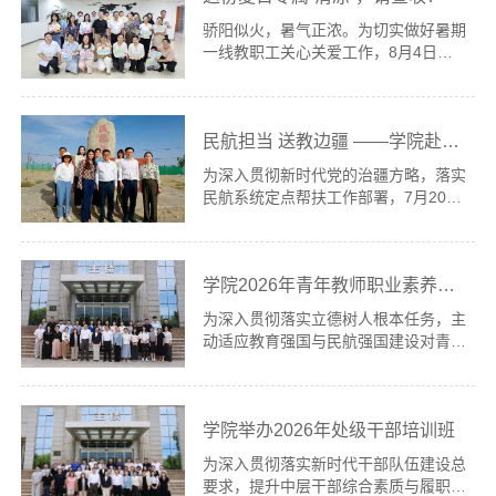
践行正确政绩观学习教育工作专班《关
骄阳似火，暑气正浓。为切实做好暑期
于在树立和践行正确政绩观学习教育中
一线教职工关心关爱工作，8月4日上
深入学习贯彻习近平党建思想的通
午，学院党委书记、院长王立新，学院
知》。通知强调，要把深入学习贯彻习
副院长、工会主席孙暄带队，深入一线
近平党建思想作为当前重要政治任务，
开展“送清凉”慰问活动，为坚守岗位的
与树立和践行正确政绩观学习教育...
民航担当 送教边疆 ——学院赴新疆策勒县开展送教帮扶调研
教职工送去组织的关怀与夏日的清凉。
今年暑期，学院坚持“暑假不停工，工
为深入贯彻新时代党的治疆方略，落实
作不断线”，各项工作有序推进。工会
民航系统定点帮扶工作部署，7月20日
提前谋划，已通过线上平台完成251名
至24日，学院党委书记、院长王立新
暑期一线教职工的慰问全覆盖。在此基
带队，党委办公室、马克思主义学院、
础上，院领导一行先后来到招生就业中
民航乘务学院一行6人赴新疆策勒县，
心、147培训中心、人事处....
学院2026年青年教师职业素养研修班结业
开展调研送教活动。策勒县副县长古丽
孜拉·玉素甫、民航局挂职策勒县委常
为深入贯彻落实立德树人根本任务，主
委刘亚伟等陪同调研。7月20日，学院
动适应教育强国与民航强国建设对青年
一行历经十余小时行程抵达新疆策勒
教师队伍提出的新要求，我院2026年
县。首站走访策勒县战斗渠纪念馆、民
青年教师职业素养研修班于7月14日至
航渠等地，通过观摩史料实物，感悟各
17日在中国民航管理干部学院成功举
族群众扎根边疆、自力更生、攻坚....
学院举办2026年处级干部培训班
办。本次研修班聚焦辅导员职业素养提
升、行业前沿动态与党史党性教育，通
为深入贯彻落实新时代干部队伍建设总
过专题授课、现场教学与研讨交流相结
要求，提升中层干部综合素质与履职能