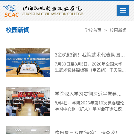
Togg
navig
校园新闻
学校首页
>
校园新闻
3金6银3铜！我院武术代表队国赛载誉而归
7月30日至8月3日，2026年全国大学
生武术套路锦标赛（甲乙组）于天津市
武清区体育中心开赛。本次赛事由中国
学生体育联合会主办，中国学生体育联
合会大学武术分会执行，天津市武术协
学院深入学习贯彻习近平党建思想
会承办，是全国大学生武术套路领域最
高水平专业赛事，汇聚全国282所高校
8月4日，学院2026年第10次党委理论
近1500名武术健儿同台竞技，是深化
学习中心组（扩大）学习会在徐汇校区
体教融合、传承中华传统武术文化的国
6号楼1007召开。学院党委书记、院长
家级重点赛事。在这场高手云集的较量
王立新主持会议并作总结讲话，学院党
中，我院武术代表队奋勇争先，一举夺
委中心组成员、全体处级中层干部参加
得3金6银3铜的亮眼成绩，实现了...
这份夏日专属“清凉”，​请查收！​
会议。会议首先传达了中央层面树立和