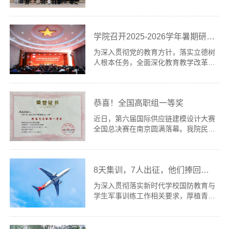
合的方式，助力青年教师拓宽行业视
力，学院于7月14日至16日在民航局党
野、夯实育人功底。来自各二级学院的
校东校区开展2026年处级干部培训，
青年教师及学生工作团队参加了此次研
全体处级干部参加此次培训。7月14日
修培训。开班动员，凝聚共识明方...
学院召开2025-2026学年暑期研讨会
上午，培训班举行开班仪式。中国民航
管理干部学院院长曹胜利、经管系主任
为深入贯彻党的教育方针，落实立德树
高翔，我院党委书记、院长王立新，党
人根本任务，全面深化教育教学改革，
委办公室主任曹维平及全体参训干部出
7月16日至17日，学院在民航局党校东
席，仪式由高翔主持。仪式上，曹胜利
校区召开2025-2026学年暑期研讨会。
致欢迎辞，并简要介绍了中国民航管理
会议以“深化教学改革，推进学院高质
干部学院的办学特色与行业培....
恭喜！全国高职组一等奖
量发展”为主题，围绕优化学院专业布
局、加强专业建设这一核心议题展开深
近日，第六届国际供应链建模设计大赛
入研讨。全体院领导、中层干部参加会
全国总决赛在南京圆满落幕。我院民航
议，会议由副院长、工会主席孙暄主
运输学院精益致远团队凭借出色的表
持。7月16日晚，研讨会正式开始。教
现，从全国406支参赛队伍中脱颖而
务处副处长王元英、发展规划处副处长
出，斩获全国高职组一等奖。本届大赛
宋晟、人事处副处长周咪咪分别...
8天集训，7人出征，他们捧回多项荣誉！
由中国交通运输协会主办，东南大学协
办，以“智链未来，模创无限”为主题，
为深入贯彻落实新时代学校国防教育与
旨在推动供应链建模技术在工程应用与
学生军事训练工作相关要求，厚植青年
人才培养中的深度融合。大赛共吸引全
学生爱国强军情怀，根据上海市教育委
国数百所高校的406支队伍参赛，竞争
员会《关于组织开展2026年上海市学
异常激烈。经过初赛严格筛选，最终仅
生军事训练营的通知》工作部署，我院