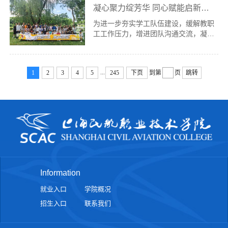
55支高职组晋级全国总决赛。....
凝心聚力绽芳华 同心赋能启新程——我院学工系统开展户外团建活动
准军事化管理与体育学院（以下简称
“军体学院”）选拔7名优秀学生组建参
为进一步夯实学工队伍建设，缓解教职
赛代表队，参与为期8天的市级学生军
工工作压力，增进团队沟通交流，凝聚
事训练营集中训练与综合竞技。经过激
育人工作合力，7月10日，学生工作处
烈比拼，我院代表队在全市高校同台竞
组织学工系统教职工前往淀山湖绿岛庄
技中斩获团体二等奖，6名学生获得个
园·湖心岛营地，开展户外团建拓展活
人二等奖，另有2名学生进入8月...
...
1
2
3
4
5
245
下页
到第
页
跳转
动。当日天气晴朗、微风和煦，明媚的
阳光为本次团建活动增添了温馨活力的
氛围，44名老师走出岗位、走进自
然，在趣味互动与团队协作中淬炼初
心、凝聚力量。上午抵达庄园后，大家
纷纷开启休闲拓展时光，足球、射箭、
飞盘、休闲露营等趣味项目轮番开....
Information
就业入口
学院概况
招生入口
联系我们