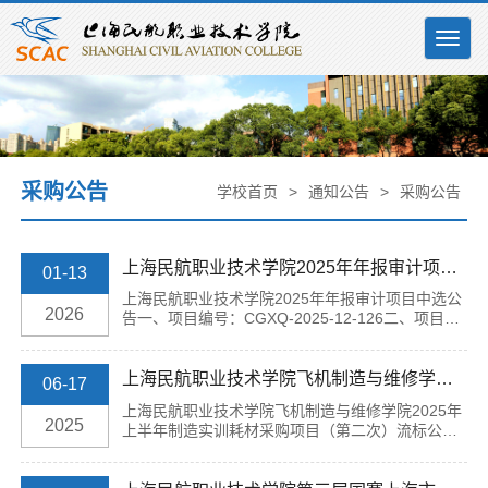
Togg
navig
采购公告
学校首页
>
通知公告
>
采购公告
上海民航职业技术学院2025年年报审计项目中选公告
01-13
上海民航职业技术学院2025年年报审计项目中选公
2026
告一、项目编号：CGXQ-2025-12-126二、项目名
称：上海民航职业技术学院2025年年报审计项目
三、中选（成交）信息供应商名称：天圆全会计师
事务所（特殊普通合伙）中选（成交）金额：
上海民航职业技术学院飞机制造与维修学院2025年上半年制造实训耗材采购项目（第二次）流标公告
06-17
75000元四、公告期限自本公告发布之日起1个工作
上海民航职业技术学院飞机制造与维修学院2025年
日。本公告有效期一个工作日。如对中选结果有异
2025
上半年制造实训耗材采购项目（第二次）流标公告
议，请于本公告有效期截至之日起七个工作日内以
上海民航职业技术学院飞机制造与维修学院2025年
书面形式向上海民航职业技术学院（地址：上海市
上半年制造实训耗材采购项目（第二次）（项目编
徐汇区龙...