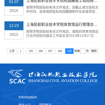
议，可与纪委张莹老师联系，...
上海民航职业技术学院校园雕塑工程招标补充公告
01-07
按照学院招投标有关文件规定，因截止递交投标文
2014
件时间，前来我院投标校园雕塑制作及安装项目工
程的公司不足3家，现将投标截止日延长至2014年1
月13日下午15：00止。投标地点：上海市龙华西路
1号上海民航职业技术学院第...
上海民航职业技术学院体育馆运行管理合作招标补充公告
12-23
按照学院招投标有关文件规定，我院的体育场馆运
2013
行合作招标的报名工作延长至2013年12月27日
16:00结束，投标截止日也相应顺延至2014年1月3
日9:00——11:00止。特此通告上海民航职业技术学
院 2013年12月23日
...
上页
1
105
106
107
108
109
到第
页
跳转
Information
就业入口
学院概况