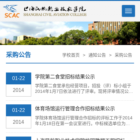
Togg
navig
采购公告
学校首页
>
通知公告
>
采购公告
学院第二食堂招标结果公示
01-22
学院第二食堂承包经营项目，招投（评）标小组于
2014
2014年1月7日依法进行了评审。现将评审情况公示
如下： 中标候选人：上海康乃尔酒店管理有限公
司，项目经理：黄伟明。 参与该项目投标的单位或
知情者若有异...
体育场馆运行管理合作招标结果公示
01-22
学院体育场馆运行管理合作招标的评标工作于2014
2014
年1月18日在第一会议室进行。中标候选单位为上
海领先体育投资管理有限公司，三年合作培训费为
270万元。参与该项目投标的单位或知情者若有异