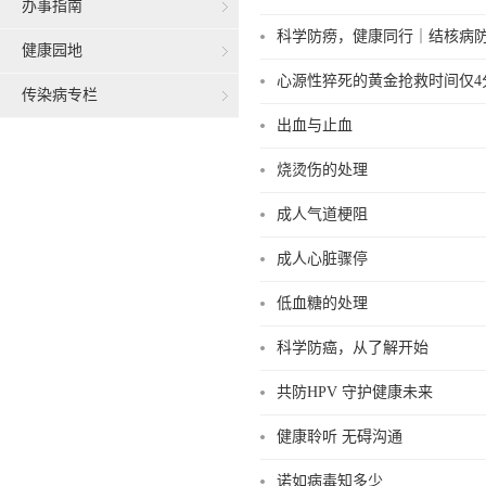
办事指南
科学防痨，健康同行｜结核病
健康园地
心源性猝死的黄金抢救时间仅4
传染病专栏
出血与止血
烧烫伤的处理
成人气道梗阻
成人心脏骤停
低血糖的处理
科学防癌，从了解开始
共防HPV 守护健康未来
健康聆听 无碍沟通
诺如病毒知多少