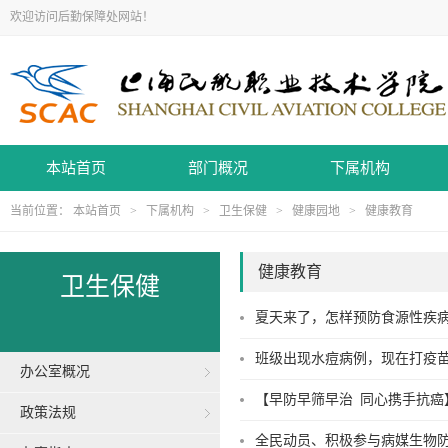
欢迎访问后勤保障处网站！
本站首页
部门概况
下属机构
当前位置：
本站首页
>
下属机构
>
卫生保健
>
健康园地
>
健康教育
健康教育
卫生保健
夏天来了，怎样预防食源性疾
班级出现水痘病例，现在打疫
办公室概况
【早防早筛早治 同心携手抗癌】 
政策法规
全民动员、积极参与病媒生物