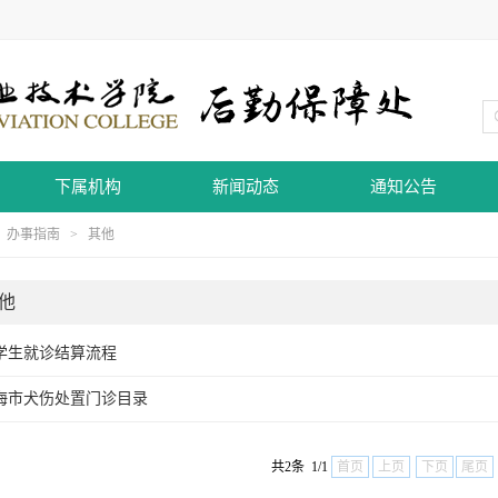
下属机构
新闻动态
通知公告
>
办事指南
>
其他
他
学生就诊结算流程
海市犬伤处置门诊目录
共2条 1/1
首页
上页
下页
尾页