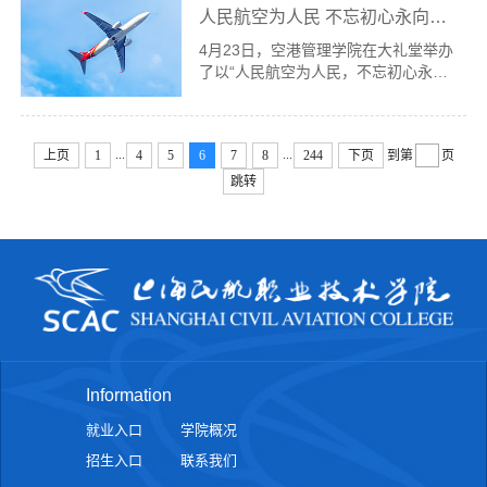
神，会议精神为学院宣传思想文化工...
人民航空为人民 不忘初心永向前——全国劳模李文丽为空港管理学院师生讲述民航初心与担当
促进条例》，学院第十三届读书节现场
活动于4月23日在新馆顺利举办。读书
4月23日，空港管理学院在大礼堂举办
节现场活动以“文献回望征程，阅读赋
了以“人民航空为人民，不忘初心永向
能匠心”为核心，融合主题展览、互动
前”为主题的讲座。本次讲座特邀原东
快闪、颁奖表彰、专家讲座等多元形
方航空股份有限公司客舱部乘务员技师
式，为全校师生献上一场精彩纷呈的阅
（二级）、全国劳动模范李文丽担任主
读文化盛宴。“民航发展时光轴....
...
...
上页
1
4
5
6
7
8
244
下页
到第
页
讲。讲座由空港管理学院党总支副书记
柏婷主持。李文丽结合党的二十大报告
跳转
中对交通运输业和民航工作提出的新要
求，系统阐述了“人民航空为人民”这一
根本宗旨的时代内涵。她指出，党的二
十大为新时代民航强国建设指明了前进
方向，全体民航人应始终...
Information
就业入口
学院概况
招生入口
联系我们