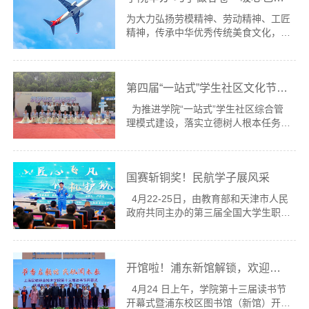
娇老师、各餐饮公司食品安全员及现场
为大力弘扬劳模精神、劳动精神、工匠
经理全程陪同讲解，让学生们沉浸式了
精神，传承中华优秀传统美食文化，扎
解食堂运营与食品安全管理全流程。
实推进新时代校园劳动教育，一场别开
活动伊始，学生代表们严格遵守食堂食
生面的劳动教育主题活动——“巧手做
品安全管理规定，统一佩戴一次性发网
春卷・暖心包烧麦，欢乐迎五一”在浦
与口罩，做好全面卫生防护...
第四届“一站式”学生社区文化节落幕
东校区第二食堂一楼成功举办。本次活
动由学生工作处、后勤保障处联合主
为推进学院“一站式”学生社区综合管
办，35名在校学生踊跃参与。大家在
理模式建设，落实立德树人根本任务，
动手实践中感受劳动之美、品味文化之
4月10日至4月24日，学院举办了第四
韵，用双手创造属于自己的美味成果。
届“一站式”学生社区文化节。本届文化
活动现场秩序井然、氛围温馨热烈。食
节以“筑梦社区・翼启芳华——守安全
堂专业面点师傅围绕春卷包制....
国赛斩铜奖！民航学子展风采
底线・传民航匠心・筑温馨家园”为主
题，活动覆盖民航文化、文明创建、非
4月22-25日，由教育部和天津市人民
遗体验、文体互动等多个领域，参与度
政府共同主办的第三届全国大学生职业
高、覆盖面广、育人效果显著。 4月
规划大赛全国总决赛在天津南开大学隆
10日下午，文化节开幕式在浦东生活
重举行。我院学子作为上海市职教赛道
园区广场举行。开幕式上，音乐社独
金奖冠军、就业赛道上海市唯一代表，
唱、街舞社街舞表演、舞蹈社...
开馆啦！浦东新馆解锁，欢迎来“读”占C位！
与全国800名各省代表选手角逐竞技，
凭借扎实的专业素养和出色的综合表
4月24 日上午，学院第十三届读书节
现，斩获全国铜奖。 本届大赛以“筑梦
开幕式暨浦东校区图书馆（新馆）开馆