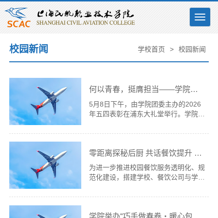
Togg
navig
校园新闻
学校首页
>
校园新闻
何以青春，挺膺担当——学院团委举办2026年五四表彰
5月8日下午，由学院团委主办的2026
年五四表彰在浦东大礼堂举行。学院纪
委书记秦刚、各部门负责人及获奖师生
代表齐聚一堂，共忆五四精神，共话青
春担当。大会在主题视频《何以青春》
零距离探秘后厨 共话餐饮提升 —— 浦东校区食堂举办后厨开放日活动
中启幕，全场肃立奏唱国歌，气氛庄重
热烈。秦刚首先代表学院党委，向全院
为进一步推进校园餐饮服务透明化、规
共青团员、青年师生致以节日问候，向
范化建设，搭建学校、餐饮公司与学生
受表彰的集体和个人表示热烈祝贺，向
之间的沟通桥梁，切实保障师生舌尖上
长期耕耘在育人一线的教职工致以崇高
的安全与用餐体验，学校后勤保障处组
敬意。他结合民航强国建设与学院发展
织了二十余名学生代表，走进浦东食堂
实际，对广大青年提出三点....
学院举办“巧手做春卷・暖心包烧麦，欢乐迎五一”劳动教育主题活动
开展后厨开放日活动。后勤保障处孙凤