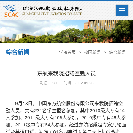
Togg
navig
综合新闻
学校首页
>
校园新闻
>
综合新闻
东航来我院招聘空勤人员
浏览：
580
时间：2012-09-26
9
月
18
日，中国东方航空股份有限公司来我院招聘空
勤人员，共有
231
名学生报名参加，其中
2010
级大专有
14
人参加、
2011
级大专有
105
人参加，
2010
级中专有
48
人参
加、
2011
级中专有
64
人参加。经过东航招乘组专家几轮面
试及英语口试，初定了
81
名同学进入第二天上机综合考