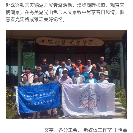
赴嘉兴银杏天鹅湖开展春游活动，漫步湖畔栈道、观赏天
鹅湖景，在秀美湖光山色与人文景致中尽享春日风情，惬
意春光定格成难忘美好记忆。
文字：各分工会、 新媒体工作室 王怡菲