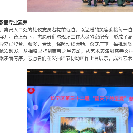
彰显专业素养
，嘉宾入口处的礼仪志愿者提前就位，以温暖的笑容迎接每一位
展开。台上台下，志愿者们与现场工作人员紧密配合，形成了高
导嘉宾登台、颁奖、合影，保障动线流畅、仪式庄重。每批颁奖
依次颁发。从捐赠举牌到慈善之星表彰，从艺术表演到慈善义拍
紧凑而有序。志愿者们在义拍环节协助画作上台展示，成为艺术