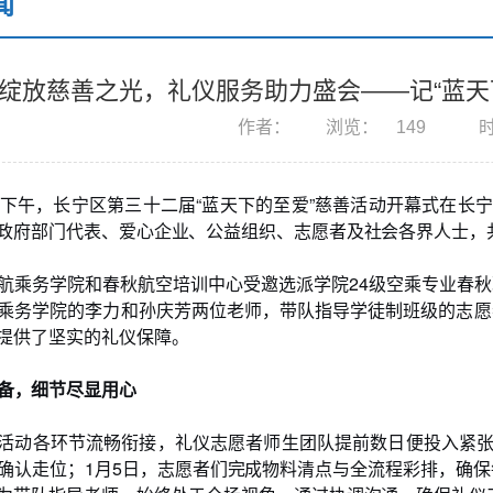
闻
绽放慈善之光，礼仪服务助力盛会——记“蓝天
作者：
浏览：
149
时
日下午，长宁区第三十二届“蓝天下的至爱”慈善活动开幕式在长
政府部门代表、爱心企业、公益组织、志愿者及社会各界人士，
航乘务学院和春秋航空培训中心受邀选派学院24级空乘专业春
乘务学院的李力和孙庆芳两位老师，带队指导学徒制班级的志愿
提供了坚实的礼仪保障。
备，细节尽显用心
活动各环节流畅衔接，礼仪志愿者师生团队提前数日便投入紧张
确认走位；1月5日，志愿者们完成物料清点与全流程彩排，确保