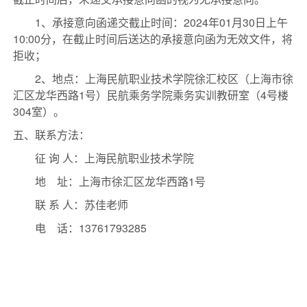
1、承接意向函递交截止时间：2024年
01月
30
日
上午
10:00分，在截止时间后送达的承接意向函为无效文件，将
拒收；
2、地点：上海民航职业技术学院徐汇校区（上海市徐
汇区龙华西路1号）民航乘务学院乘务实训教研室（
4
号楼
304
室）。
五、联系方法：
征
询
人：上海民航职业技术学院
地
址：上海市徐汇区龙华西路
1号
联
系
人：苏佳老师
电
话：
1
3761793285