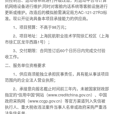
员控制台、运动等系统进行升级改造，
对运动平台与计算
机网络设备进行维护
,同时对客舱内话系统等客舱设施进行
更新或维护。改造后的模拟舱需满足局方AC-121-27R3标
准。
现公开征询具备本项目承接能力的供应商。
1、项目预算：不高于98万元；
2、项目地址：上海民航职业技术学院徐汇校区（上海
市徐汇区龙华西路
1
号）；
3、交付
期限
：合同签订后
6
0个日历日内完成交付验
收工作。
二、服务单位资格要求
1、供应商须能独立承担民事责任，具有能从事该项目
范围内的企业法人营业执照；
2、承接意向报名
截止时间前三年内
，未被国家财政部
指定的
“信用中国”网站（www.creditchina.gov.cn）、中国
政府采购网（www.ccgp.gov.cn）等官方渠道列入失信被
执行人、重大税收违法案件当事人名单或政府采购严重违
法失信名单。