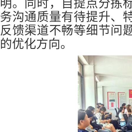
明。同时，自提点分拣
务沟通
质量
有待提升、
反馈渠道不畅等细节问
的优化
方向
。